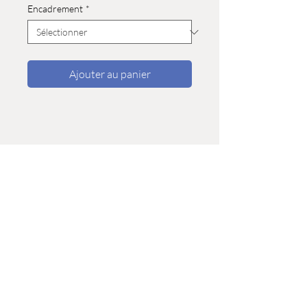
Encadrement
*
Ajouter au panier
Boutique
>
Privacy
-
Shipping infos
© 2025 by Corinne Cap