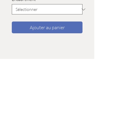
Ajouter au panier
Boutique
>
Privacy
-
Shipping infos
© 2025 by Corinne Cap
Champ-de-la-Croix, Corminboeuf, Suisse