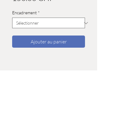
Encadrement
*
Ajouter au panier
Boutique
>
Privacy
-
Shipping infos