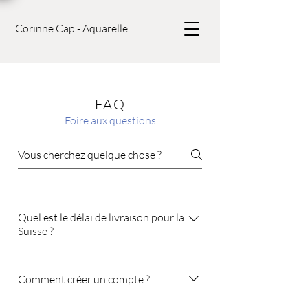
Corinne Cap - Aquarelle
FAQ
Foire aux questions
Quel est le délai de livraison pour la
Suisse ?
Pour ajouter une nouvelle questions,
allez aux paramètres de l'appli et
Comment créer un compte ?
cliquez sur le bouton "Gérer